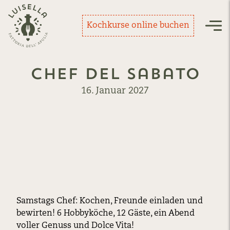
Zurück zur Startseite
Kochkurse online buchen
Nav
Chef del Sabato
16. Januar 2027
Samstags Chef: Kochen, Freunde einladen und
bewirten! 6 Hobbyköche, 12 Gäste, ein Abend
voller Genuss und Dolce Vita!