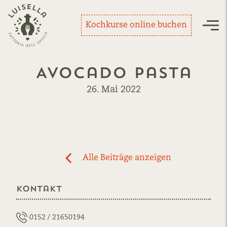
Zurück zur Startseite
Kochkurse online buchen
Nav
Avocado Pasta
26. Mai 2022
Post
Alle Beiträge anzeigen
previous
navigation
News:
Kontakt
Avocado
Pasta
0152 / 21650194