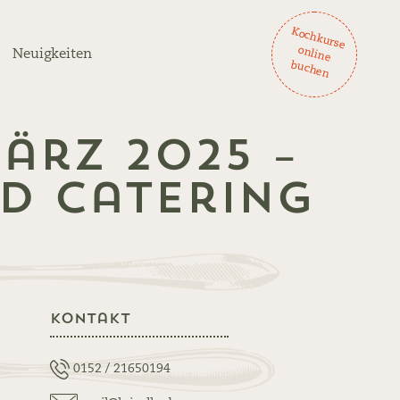
K
och
ku
rse
lin
e
ch
en
on
Neuigkeiten
bu
ärz 2025 –
d Catering
Kontakt
0152 / 21650194