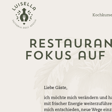
Zurück
zur
Kochkurse
Startseite
Restauran
Fokus auf
Liebe Gäste,
ich möchte mich verändern und ha
mit frischer Energie weiterzuführ
mich entschieden, neue Wege einz