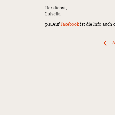
Herzlichst,
Luisella
p.s. Auf
Facebook
ist die Info auc
Post
A
previ
navigation
News:
Minde
bis
Mittw
den
8.
Augus
gesch