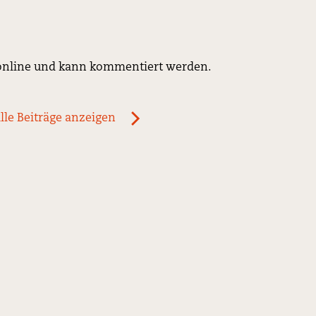
h online und kann kommentiert werden.
lle Beiträge anzeigen
ous
newst
News:
stens
LUISELLA
X
och
WINZEREI
t
lossen