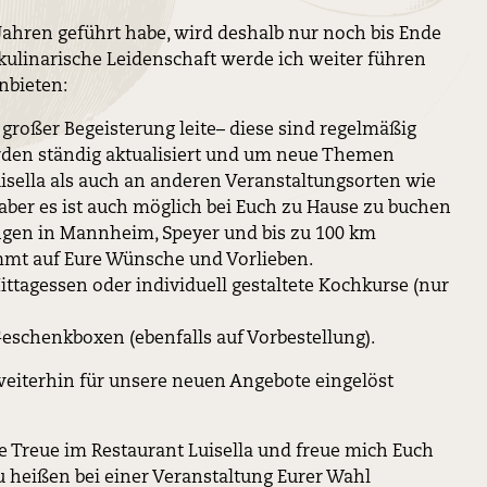
n Jahren geführt habe, wird deshalb nur noch bis Ende
kulinarische Leidenschaft werde ich weiter führen
nbieten:
 großer Begeisterung leite– diese sind regelmäßig
erden ständig aktualisiert und um neue Themen
uisella als auch an anderen Veranstaltungsorten wie
, aber es ist auch möglich bei Euch zu Hause zu buchen
ungen in Mannheim, Speyer und bis zu 100 km
mmt auf Eure Wünsche und Vorlieben.
ittagessen oder individuell gestaltete Kochkurse (nur
eschenkboxen (ebenfalls auf Vorbestellung).
eiterhin für unsere neuen Angebote eingelöst
e Treue im Restaurant Luisella und freue mich Euch
 heißen bei einer Veranstaltung Eurer Wahl