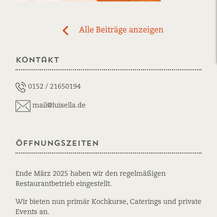
Post
Alle Beiträge anzeigen
previous
navigation
News:
Kontakt
Crema
di
Pomodoro
0152 / 21650194
mail@luisella.de
Öffnungszeiten
Ende März 2025 haben wir den regelmäßigen
Restaurantbetrieb eingestellt.
Wir bieten nun primär Kochkurse, Caterings und private
Events an.