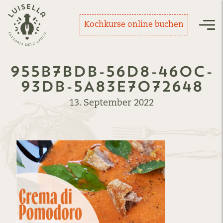
Zurück zur Startseite
Kochkurse online buchen
Nav
955B7BDB-56D8-460C-
93DB-5A83E7072648
13. September 2022