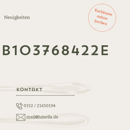
K
och
ku
rse
lin
e
ch
en
on
Neuigkeiten
bu
8B103768422E
Kontakt
0152 / 21650194
mail@luisella.de