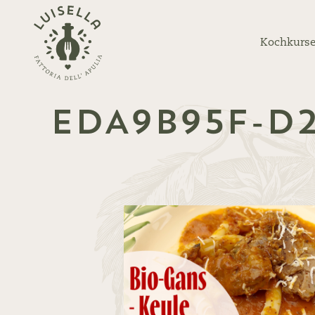
Zurück
zur
Kochkurse
Startseite
EDA9B95F-D2