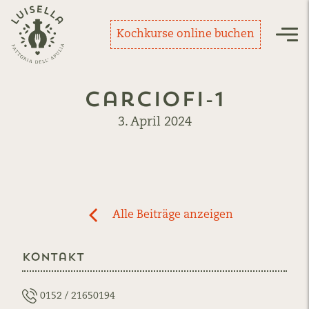
Zurück zur Startseite
Kochkurse online buchen
Nav
Carciofi-1
3. April 2024
Post
Alle Beiträge anzeigen
previous
navigation
News:
Kontakt
Carciofi
sott
´olio-
0152 / 21650194