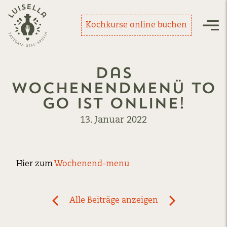
Zurück zur Startseite
Kochkurse online buchen
Nav
Das
Wochenendmenü To
Go ist online!
13. Januar 2022
Hier zum
Wochenend-menu
Post
Alle Beiträge anzeigen
previous
newst
navigation
News:
News: