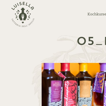
Zurück
zur
Kochkurse
Startseite
05_