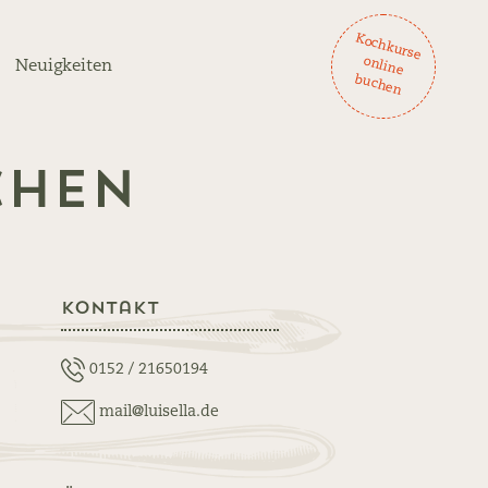
K
och
ku
rse
lin
e
ch
en
on
Neuigkeiten
bu
chen
Kontakt
0152 / 21650194
mail@luisella.de