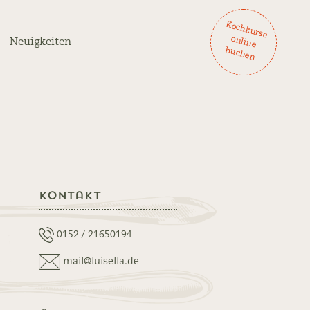
K
och
ku
rse
lin
e
ch
en
on
Neuigkeiten
bu
Kontakt
0152 / 21650194
mail@luisella.de