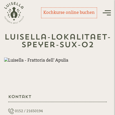
Zurück zur Startseite
Kochkurse online buchen
Nav
luisella-lokalitaet-
speyer-sux-02
Kontakt
0152 / 21650194