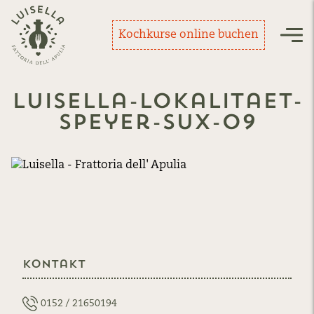
Zurück zur Startseite
Kochkurse online buchen
Nav
luisella-lokalitaet-
speyer-sux-09
Kontakt
0152 / 21650194