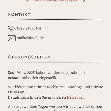
previous
newst
navigation
News:
News:
Kontakt
Frische
notizie
Trüffel
speciali:
wieder
Pasta
0152 / 21650194
da!
mail@luisella.de
Öffnungszeiten
Ende März 2025 haben wir den regelmäßigen
Restaurantbetrieb eingestellt.
Wir bieten nun primär Kochkurse, Caterings und private
Events an.
Details dazu finden Sie in unseren
News hier
.
An ausgewählten Tagen werden wir auch wieder öffnen