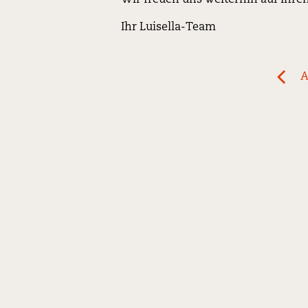
Ihr Luisella-Team
Post
A
previ
navigation
News:
Das
Woch
ist
online