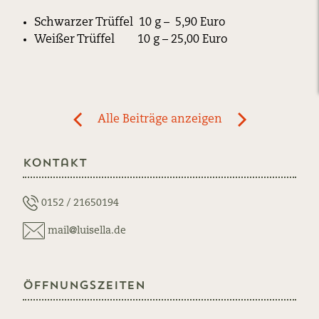
Schwarzer Trüffel 10 g – 5,90 Euro
Weißer Trüffel 10 g – 25,00 Euro
Post
Alle Beiträge anzeigen
previous
newst
navigation
News:
News:
Kontakt
Trüffel
Schwarzer
frisch
Trüffel
eingetroffen!
Trüffel
0152 / 21650194
ist
mail@luisella.de
wieder
eingetroffen!
Öffnungszeiten