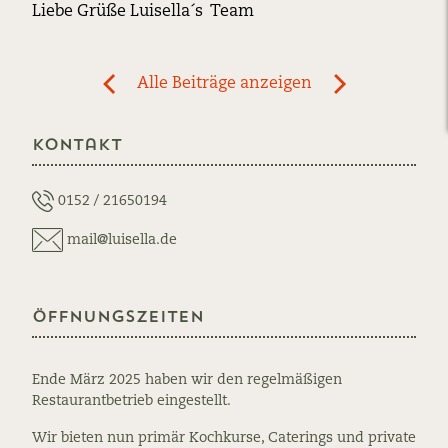
Liebe Grüße Luisella´s Team
Post
Alle Beiträge anzeigen
previous
newst
navigation
News:
News:
Kontakt
Öffnungszeiten
User
zwischen
Flyer
24
für
0152 / 21650194
Dezember
Abholung
mail@luisella.de
bis
und
03
Lieferung,
Januar.
Mittagsgericht
Öffnungszeiten
und
Muttertag-
Menü
Ende März 2025 haben wir den regelmäßigen
Restaurantbetrieb eingestellt.
Wir bieten nun primär Kochkurse, Caterings und private