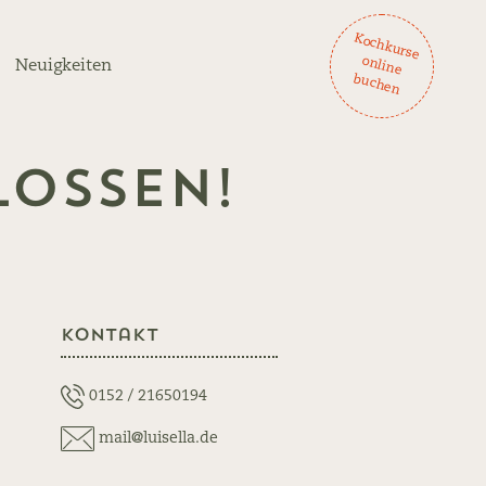
K
och
ku
rse
lin
e
ch
en
on
Neuigkeiten
bu
ossen!
Kontakt
0152 / 21650194
mail@luisella.de