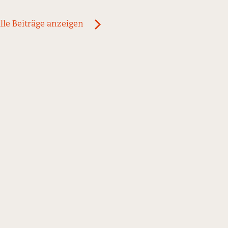
lle Beiträge anzeigen
ous
newst
News:
rzer
Wegen
l
Umbau
geschlossen!
r
roffen!