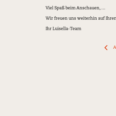
Viel Spaß beim Anschauen, …
Wir freuen uns weiterhin auf Ihr
Ihr Luisella-Team
Post
A
previ
navigation
News:
Involt
di
Melan