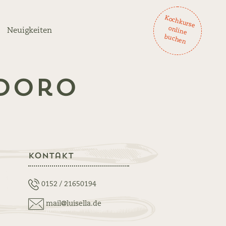
K
och
ku
rse
lin
e
ch
en
on
Neuigkeiten
bu
odoro
Kontakt
0152 / 21650194
mail@luisella.de