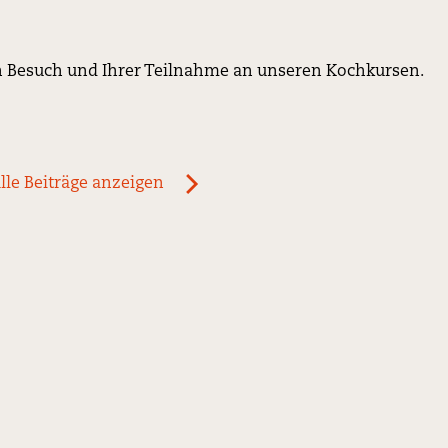
en Besuch und Ihrer Teilnahme an unseren Kochkursen.
lle Beiträge anzeigen
ous
newst
News:
ini
pasta
e
zane
patate
alla
camopagnola