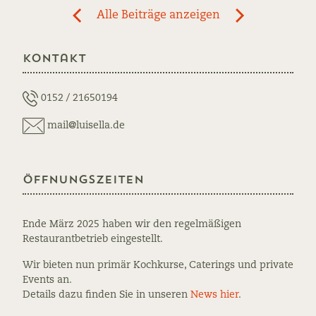
Post
Alle Beiträge anzeigen
previous
newst
navigation
News:
News:
Kontakt
conserve
waffel
di
e
pomodoro
crema
0152 / 21650194
cappuccino
mail@luisella.de
Öffnungszeiten
Ende März 2025 haben wir den regelmäßigen
Restaurantbetrieb eingestellt.
Wir bieten nun primär Kochkurse, Caterings und private
Events an.
Details dazu finden Sie in unseren
News hier
.